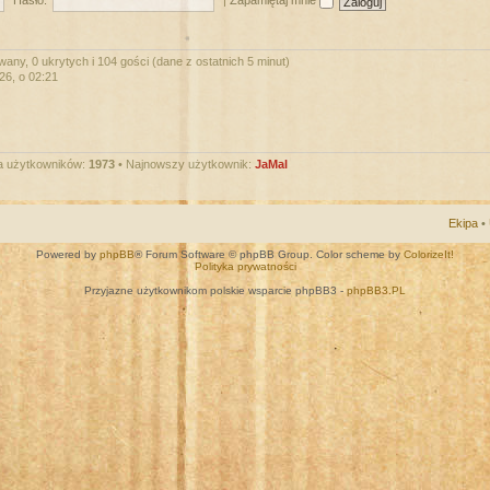
Hasło:
|
Zapamiętaj mnie
wany, 0 ukrytych i 104 gości (dane z ostatnich 5 minut)
026, o 02:21
a użytkowników:
1973
• Najnowszy użytkownik:
JaMal
Ekipa
•
Powered by
phpBB
® Forum Software © phpBB Group. Color scheme by
ColorizeIt!
Polityka prywatności
Przyjazne użytkownikom polskie wsparcie phpBB3 -
phpBB3.PL