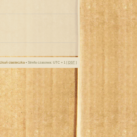
Usuń ciasteczka
• Strefa czasowa: UTC + 1 [
DST
]