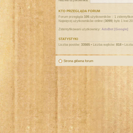
Nazwa użytkownika:
KTO PRZEGLĄDA FORUM
Forum przegląda
105
użytkowników :: 1 zidentyfiko
Najwięcej użytkowników online (
3099
) było 1 kwi 2
Zidentyfikowani użytkownicy:
AdsBot [Google]
STATYSTYKI
Liczba postów:
33565
• Liczba wątków:
818
• Liczb
Strona główna forum