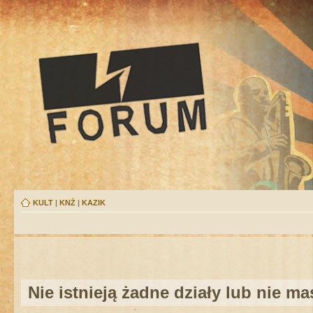
KULT
|
KNŻ
|
KAZIK
Nie istnieją żadne działy lub nie m