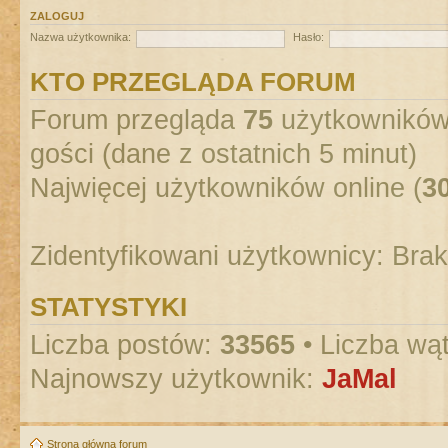
ZALOGUJ
Nazwa użytkownika:
Hasło:
KTO PRZEGLĄDA FORUM
Forum przegląda
75
użytkowników :
gości (dane z ostatnich 5 minut)
Najwięcej użytkowników online (
3
Zidentyfikowani użytkownicy: Bra
STATYSTYKI
Liczba postów:
33565
• Liczba wą
Najnowszy użytkownik:
JaMal
Strona główna forum