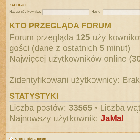
ZALOGUJ
Nazwa użytkownika:
Hasło:
KTO PRZEGLĄDA FORUM
Forum przegląda
125
użytkowników
gości (dane z ostatnich 5 minut)
Najwięcej użytkowników online (
3
Zidentyfikowani użytkownicy: Bra
STATYSTYKI
Liczba postów:
33565
• Liczba wą
Najnowszy użytkownik:
JaMal
Strona główna forum