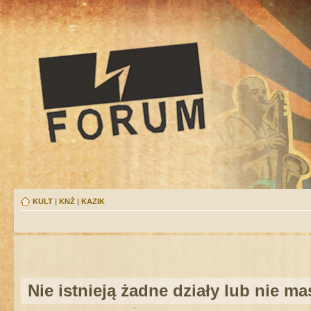
KULT
|
KNŻ
|
KAZIK
Nie istnieją żadne działy lub nie m