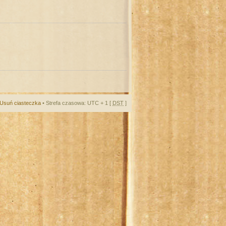
Usuń ciasteczka
• Strefa czasowa: UTC + 1 [
DST
]