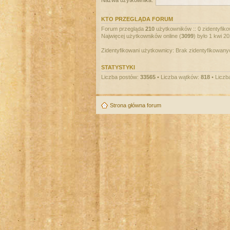
Nazwa użytkownika:
KTO PRZEGLĄDA FORUM
Forum przegląda
210
użytkowników :: 0 zidentyfiko
Najwięcej użytkowników online (
3099
) było 1 kwi 2
Zidentyfikowani użytkownicy: Brak zidentyfikowan
STATYSTYKI
Liczba postów:
33565
• Liczba wątków:
818
• Liczb
Strona główna forum