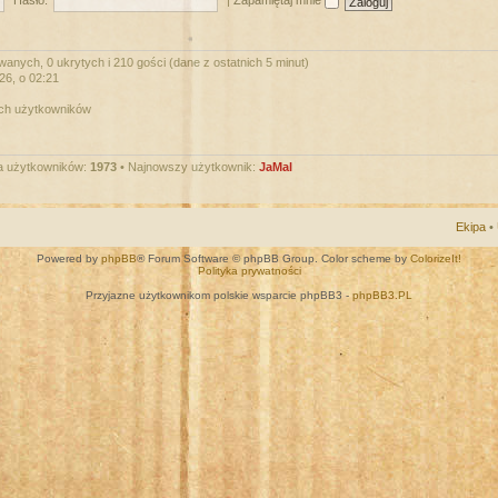
Hasło:
|
Zapamiętaj mnie
wanych, 0 ukrytych i 210 gości (dane z ostatnich 5 minut)
026, o 02:21
ych użytkowników
a użytkowników:
1973
• Najnowszy użytkownik:
JaMal
Ekipa
•
Powered by
phpBB
® Forum Software © phpBB Group. Color scheme by
ColorizeIt!
Polityka prywatności
Przyjazne użytkownikom polskie wsparcie phpBB3 -
phpBB3.PL