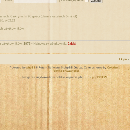
Hasło:
|
Zapamiętaj mnie
nych, 0 ukrytych i 93 gości (dane z ostatnich 5 minut)
026, o 02:21
ych użytkowników
a użytkowników:
1973
• Najnowszy użytkownik:
JaMal
Ekipa
•
Powered by
phpBB
® Forum Software © phpBB Group. Color scheme by
ColorizeIt!
Polityka prywatności
Przyjazne użytkownikom polskie wsparcie phpBB3 -
phpBB3.PL