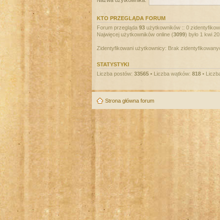
Nazwa użytkownika:
KTO PRZEGLĄDA FORUM
Forum przegląda
93
użytkowników :: 0 zidentyfikowa
Najwięcej użytkowników online (
3099
) było 1 kwi 2
Zidentyfikowani użytkownicy: Brak zidentyfikowan
STATYSTYKI
Liczba postów:
33565
• Liczba wątków:
818
• Liczb
Strona główna forum