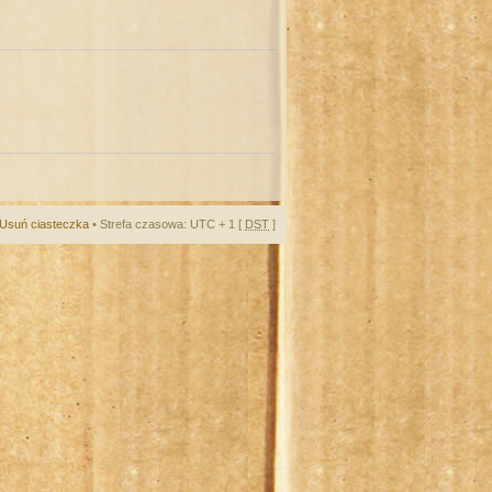
Usuń ciasteczka
• Strefa czasowa: UTC + 1 [
DST
]