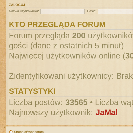
ZALOGUJ
Nazwa użytkownika:
Hasło:
KTO PRZEGLĄDA FORUM
Forum przegląda
200
użytkowników
gości (dane z ostatnich 5 minut)
Najwięcej użytkowników online (
3
Zidentyfikowani użytkownicy: Bra
STATYSTYKI
Liczba postów:
33565
• Liczba wą
Najnowszy użytkownik:
JaMal
Strona główna forum