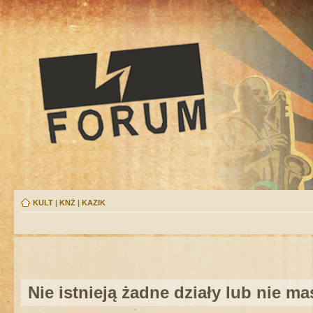
KULT
|
KNŻ
|
KAZIK
Nie istnieją żadne działy lub nie m