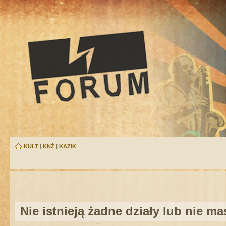
KULT
|
KNŻ
|
KAZIK
Nie istnieją żadne działy lub nie m