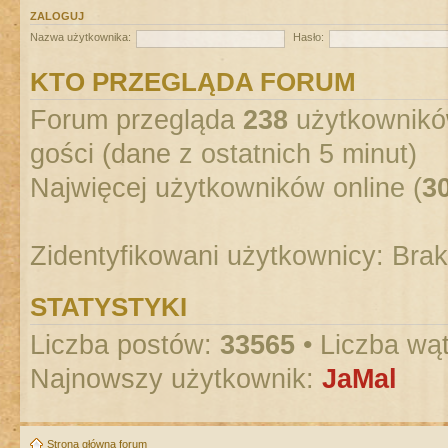
ZALOGUJ
Nazwa użytkownika:
Hasło:
KTO PRZEGLĄDA FORUM
Forum przegląda
238
użytkowników
gości (dane z ostatnich 5 minut)
Najwięcej użytkowników online (
3
Zidentyfikowani użytkownicy: Bra
STATYSTYKI
Liczba postów:
33565
• Liczba wą
Najnowszy użytkownik:
JaMal
Strona główna forum