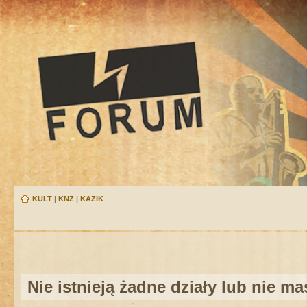
KULT
|
KNŻ
|
KAZIK
Nie istnieją żadne działy lub nie m