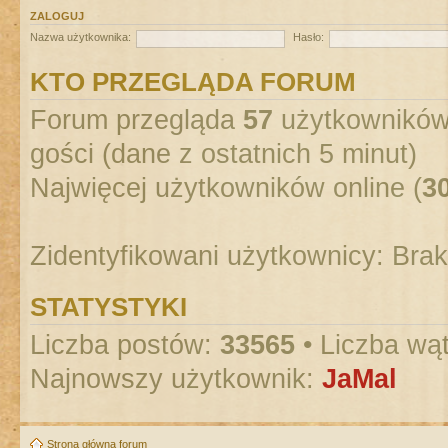
ZALOGUJ
Nazwa użytkownika:
Hasło:
KTO PRZEGLĄDA FORUM
Forum przegląda
57
użytkowników :
gości (dane z ostatnich 5 minut)
Najwięcej użytkowników online (
3
Zidentyfikowani użytkownicy: Bra
STATYSTYKI
Liczba postów:
33565
• Liczba wą
Najnowszy użytkownik:
JaMal
Strona główna forum