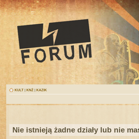
KULT
|
KNŻ
|
KAZIK
Nie istnieją żadne działy lub nie m