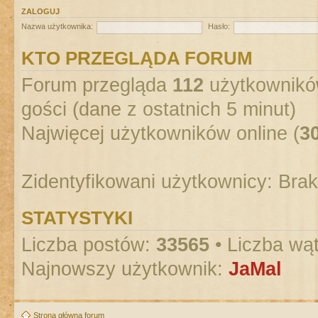
ZALOGUJ
Nazwa użytkownika:
Hasło:
KTO PRZEGLĄDA FORUM
Forum przegląda
112
użytkowników
gości (dane z ostatnich 5 minut)
Najwięcej użytkowników online (
3
Zidentyfikowani użytkownicy: Bra
STATYSTYKI
Liczba postów:
33565
• Liczba wą
Najnowszy użytkownik:
JaMal
Strona główna forum