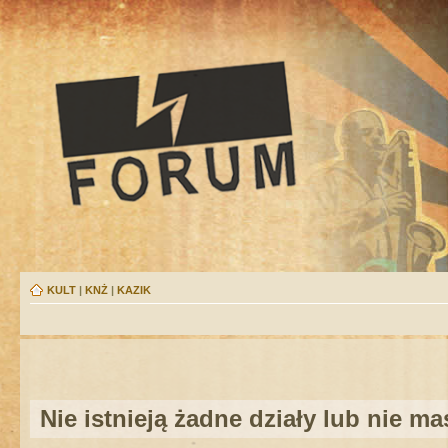
KULT
|
KNŻ
|
KAZIK
Nie istnieją żadne działy lub nie m