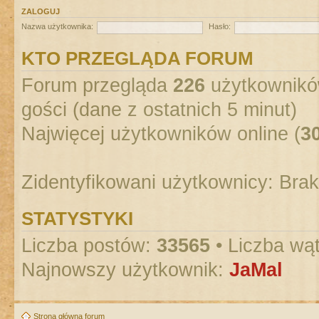
ZALOGUJ
Nazwa użytkownika:
Hasło:
KTO PRZEGLĄDA FORUM
Forum przegląda
226
użytkowników
gości (dane z ostatnich 5 minut)
Najwięcej użytkowników online (
3
Zidentyfikowani użytkownicy: Bra
STATYSTYKI
Liczba postów:
33565
• Liczba wą
Najnowszy użytkownik:
JaMal
Strona główna forum