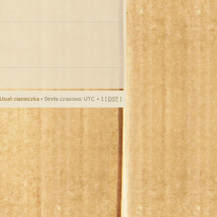
Usuń ciasteczka
• Strefa czasowa: UTC + 1 [
DST
]