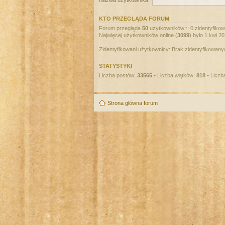
Nazwa użytkownika:
KTO PRZEGLĄDA FORUM
Forum przegląda
50
użytkowników :: 0 zidentyfikowa
Najwięcej użytkowników online (
3099
) było 1 kwi 2
Zidentyfikowani użytkownicy: Brak zidentyfikowan
STATYSTYKI
Liczba postów:
33565
• Liczba wątków:
818
• Liczb
Strona główna forum