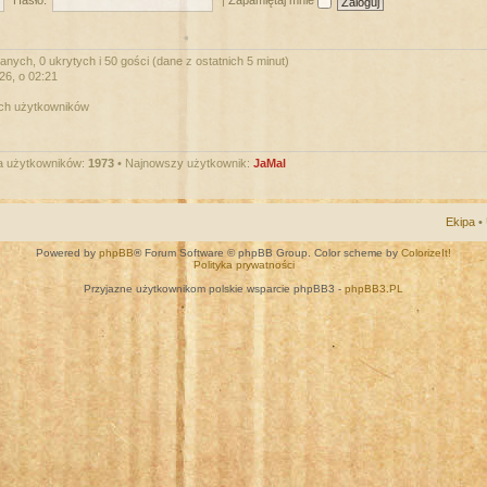
Hasło:
|
Zapamiętaj mnie
nych, 0 ukrytych i 50 gości (dane z ostatnich 5 minut)
026, o 02:21
ych użytkowników
a użytkowników:
1973
• Najnowszy użytkownik:
JaMal
Ekipa
•
Powered by
phpBB
® Forum Software © phpBB Group. Color scheme by
ColorizeIt!
Polityka prywatności
Przyjazne użytkownikom polskie wsparcie phpBB3 -
phpBB3.PL