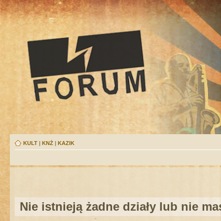
KULT
|
KNŻ
|
KAZIK
Nie istnieją żadne działy lub nie m