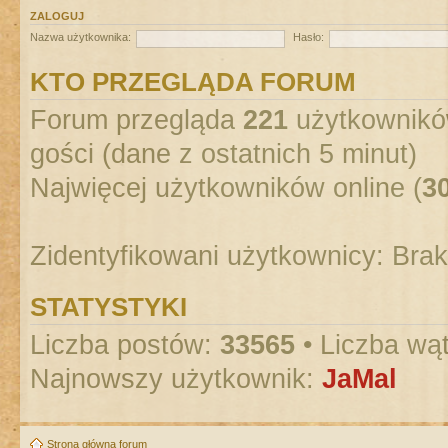
ZALOGUJ
Nazwa użytkownika:
Hasło:
KTO PRZEGLĄDA FORUM
Forum przegląda
221
użytkowników
gości (dane z ostatnich 5 minut)
Najwięcej użytkowników online (
3
Zidentyfikowani użytkownicy: Bra
STATYSTYKI
Liczba postów:
33565
• Liczba wą
Najnowszy użytkownik:
JaMal
Strona główna forum