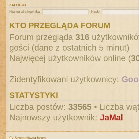
ZALOGUJ
Nazwa użytkownika:
Hasło:
KTO PRZEGLĄDA FORUM
Forum przegląda
316
użytkowników
gości (dane z ostatnich 5 minut)
Najwięcej użytkowników online (
3
Zidentyfikowani użytkownicy:
Goog
STATYSTYKI
Liczba postów:
33565
• Liczba wą
Najnowszy użytkownik:
JaMal
Strona główna forum