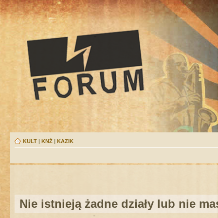
KULT
|
KNŻ
|
KAZIK
Nie istnieją żadne działy lub nie m