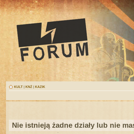
KULT
|
KNŻ
|
KAZIK
Nie istnieją żadne działy lub nie m