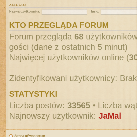
ZALOGUJ
Nazwa użytkownika:
Hasło:
KTO PRZEGLĄDA FORUM
Forum przegląda
68
użytkowników :
gości (dane z ostatnich 5 minut)
Najwięcej użytkowników online (
3
Zidentyfikowani użytkownicy: Bra
STATYSTYKI
Liczba postów:
33565
• Liczba wą
Najnowszy użytkownik:
JaMal
Strona główna forum