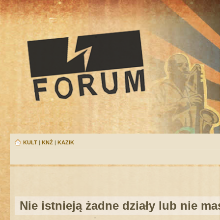
KULT
|
KNŻ
|
KAZIK
Nie istnieją żadne działy lub nie m