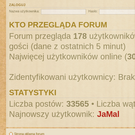
ZALOGUJ
Nazwa użytkownika:
Hasło:
KTO PRZEGLĄDA FORUM
Forum przegląda
178
użytkowników
gości (dane z ostatnich 5 minut)
Najwięcej użytkowników online (
3
Zidentyfikowani użytkownicy: Bra
STATYSTYKI
Liczba postów:
33565
• Liczba wą
Najnowszy użytkownik:
JaMal
Strona główna forum