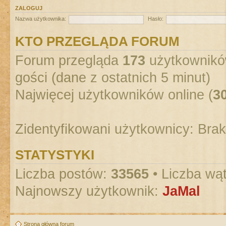
ZALOGUJ
Nazwa użytkownika:
Hasło:
KTO PRZEGLĄDA FORUM
Forum przegląda
173
użytkowników
gości (dane z ostatnich 5 minut)
Najwięcej użytkowników online (
3
Zidentyfikowani użytkownicy: Bra
STATYSTYKI
Liczba postów:
33565
• Liczba wą
Najnowszy użytkownik:
JaMal
Strona główna forum