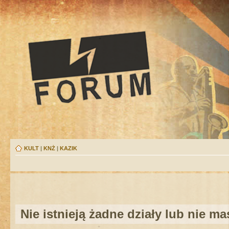
KULT
|
KNŻ
|
KAZIK
Nie istnieją żadne działy lub nie m