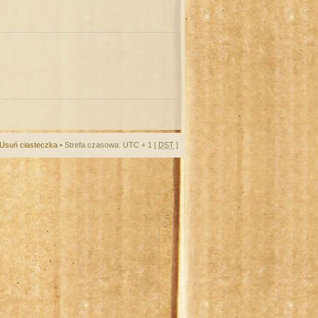
Usuń ciasteczka
• Strefa czasowa: UTC + 1 [
DST
]