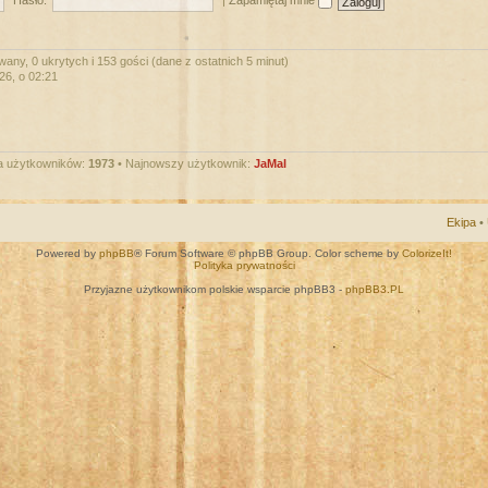
Hasło:
|
Zapamiętaj mnie
wany, 0 ukrytych i 153 gości (dane z ostatnich 5 minut)
026, o 02:21
a użytkowników:
1973
• Najnowszy użytkownik:
JaMal
Ekipa
•
Powered by
phpBB
® Forum Software © phpBB Group. Color scheme by
ColorizeIt!
Polityka prywatności
Przyjazne użytkownikom polskie wsparcie phpBB3 -
phpBB3.PL