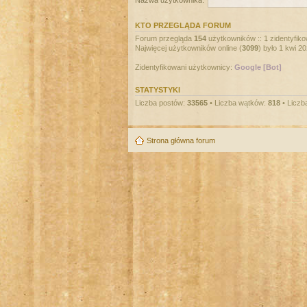
Nazwa użytkownika:
KTO PRZEGLĄDA FORUM
Forum przegląda
154
użytkowników :: 1 zidentyfiko
Najwięcej użytkowników online (
3099
) było 1 kwi 2
Zidentyfikowani użytkownicy:
Google [Bot]
STATYSTYKI
Liczba postów:
33565
• Liczba wątków:
818
• Liczb
Strona główna forum