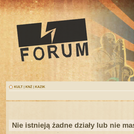
KULT
|
KNŻ
|
KAZIK
Nie istnieją żadne działy lub nie m