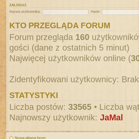
ZALOGUJ
Nazwa użytkownika:
Hasło:
KTO PRZEGLĄDA FORUM
Forum przegląda
160
użytkowników
gości (dane z ostatnich 5 minut)
Najwięcej użytkowników online (
3
Zidentyfikowani użytkownicy: Bra
STATYSTYKI
Liczba postów:
33565
• Liczba wą
Najnowszy użytkownik:
JaMal
Strona główna forum