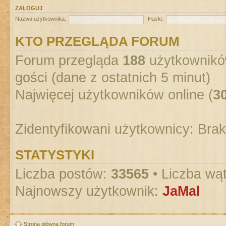
ZALOGUJ
Nazwa użytkownika:
Hasło:
KTO PRZEGLĄDA FORUM
Forum przegląda
188
użytkowników
gości (dane z ostatnich 5 minut)
Najwięcej użytkowników online (
3
Zidentyfikowani użytkownicy: Bra
STATYSTYKI
Liczba postów:
33565
• Liczba wą
Najnowszy użytkownik:
JaMal
Strona główna forum