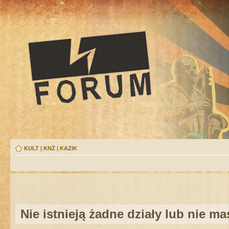
KULT
|
KNŻ
|
KAZIK
Nie istnieją żadne działy lub nie m