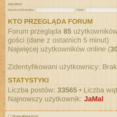
ZALOGUJ
Nazwa użytkownika:
Hasło:
KTO PRZEGLĄDA FORUM
Forum przegląda
85
użytkowników :
gości (dane z ostatnich 5 minut)
Najwięcej użytkowników online (
3
Zidentyfikowani użytkownicy: Bra
STATYSTYKI
Liczba postów:
33565
• Liczba wą
Najnowszy użytkownik:
JaMal
Strona główna forum