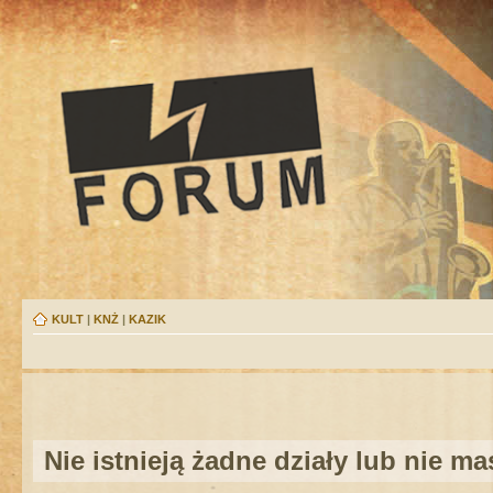
KULT
|
KNŻ
|
KAZIK
Nie istnieją żadne działy lub nie m