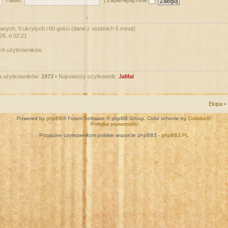
Hasło:
|
Zapamiętaj mnie
nych, 0 ukrytych i 60 gości (dane z ostatnich 5 minut)
026, o 02:21
ych użytkowników
a użytkowników:
1973
• Najnowszy użytkownik:
JaMal
Ekipa
•
Powered by
phpBB
® Forum Software © phpBB Group. Color scheme by
ColorizeIt!
Polityka prywatności
Przyjazne użytkownikom polskie wsparcie phpBB3 -
phpBB3.PL