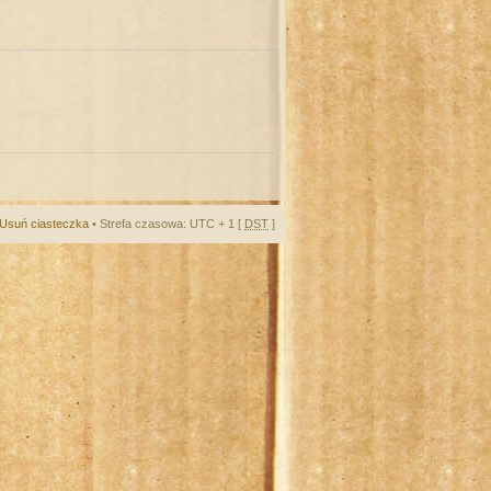
Usuń ciasteczka
• Strefa czasowa: UTC + 1 [
DST
]