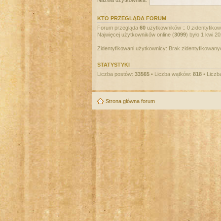
Nazwa użytkownika:
KTO PRZEGLĄDA FORUM
Forum przegląda
60
użytkowników :: 0 zidentyfikowa
Najwięcej użytkowników online (
3099
) było 1 kwi 2
Zidentyfikowani użytkownicy: Brak zidentyfikowan
STATYSTYKI
Liczba postów:
33565
• Liczba wątków:
818
• Liczb
Strona główna forum