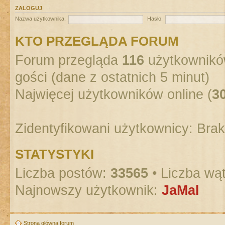
ZALOGUJ
Nazwa użytkownika:
Hasło:
KTO PRZEGLĄDA FORUM
Forum przegląda
116
użytkowników
gości (dane z ostatnich 5 minut)
Najwięcej użytkowników online (
3
Zidentyfikowani użytkownicy: Bra
STATYSTYKI
Liczba postów:
33565
• Liczba wą
Najnowszy użytkownik:
JaMal
Strona główna forum