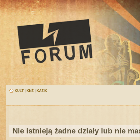
KULT
|
KNŻ
|
KAZIK
Nie istnieją żadne działy lub nie m