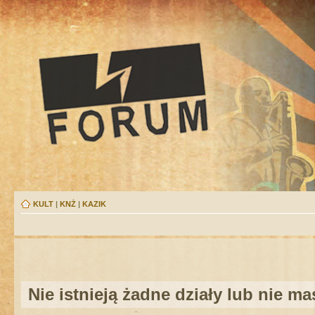
KULT
|
KNŻ
|
KAZIK
Nie istnieją żadne działy lub nie m