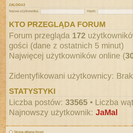
ZALOGUJ
Nazwa użytkownika:
Hasło:
KTO PRZEGLĄDA FORUM
Forum przegląda
172
użytkowników
gości (dane z ostatnich 5 minut)
Najwięcej użytkowników online (
3
Zidentyfikowani użytkownicy: Bra
STATYSTYKI
Liczba postów:
33565
• Liczba wą
Najnowszy użytkownik:
JaMal
Strona główna forum