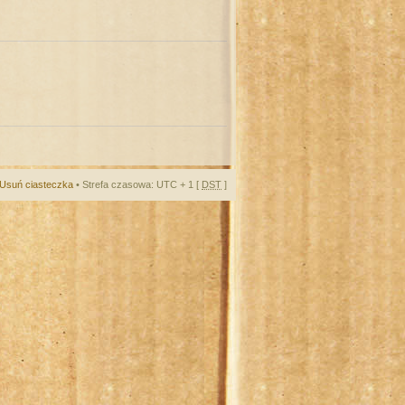
Usuń ciasteczka
• Strefa czasowa: UTC + 1 [
DST
]