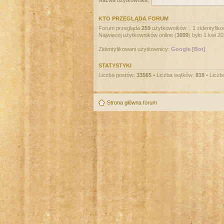
Nazwa użytkownika:
KTO PRZEGLĄDA FORUM
Forum przegląda
259
użytkowników :: 1 zidentyfiko
Najwięcej użytkowników online (
3099
) było 1 kwi 2
Zidentyfikowani użytkownicy:
Google [Bot]
STATYSTYKI
Liczba postów:
33565
• Liczba wątków:
818
• Liczb
Strona główna forum