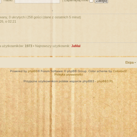
Hasło:
|
Zapamiętaj mnie
wany, 0 ukrytych i 258 gości (dane z ostatnich 5 minut)
026, o 02:21
a użytkowników:
1973
• Najnowszy użytkownik:
JaMal
Ekipa
•
Powered by
phpBB
® Forum Software © phpBB Group. Color scheme by
ColorizeIt!
Polityka prywatności
Przyjazne użytkownikom polskie wsparcie phpBB3 -
phpBB3.PL