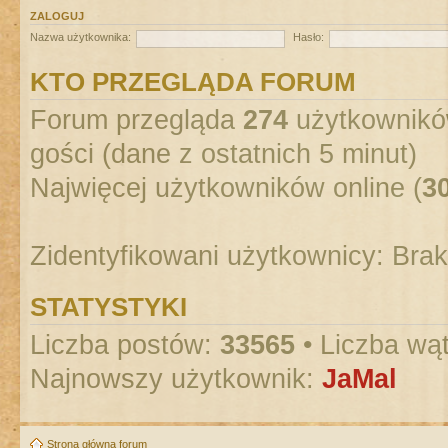
ZALOGUJ
Nazwa użytkownika:
Hasło:
KTO PRZEGLĄDA FORUM
Forum przegląda
274
użytkowników
gości (dane z ostatnich 5 minut)
Najwięcej użytkowników online (
3
Zidentyfikowani użytkownicy: Bra
STATYSTYKI
Liczba postów:
33565
• Liczba wą
Najnowszy użytkownik:
JaMal
Strona główna forum