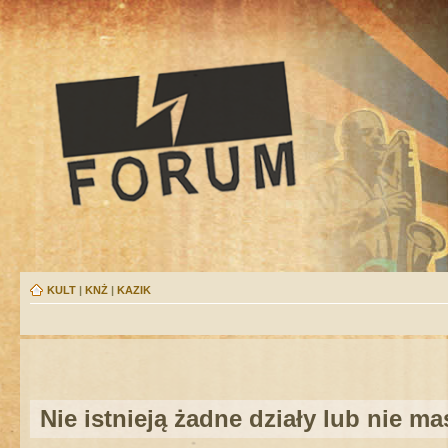
KULT
|
KNŻ
|
KAZIK
Nie istnieją żadne działy lub nie m