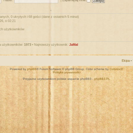
Hasło:
|
Zapamiętaj mnie
nych, 0 ukrytych i 68 gości (dane z ostatnich 5 minut)
026, o 02:21
ych użytkowników
a użytkowników:
1973
• Najnowszy użytkownik:
JaMal
Ekipa
•
Powered by
phpBB
® Forum Software © phpBB Group. Color scheme by
ColorizeIt!
Polityka prywatności
Przyjazne użytkownikom polskie wsparcie phpBB3 -
phpBB3.PL