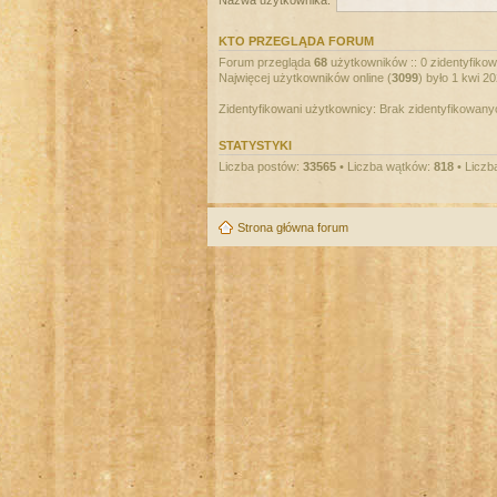
Nazwa użytkownika:
KTO PRZEGLĄDA FORUM
Forum przegląda
68
użytkowników :: 0 zidentyfikowa
Najwięcej użytkowników online (
3099
) było 1 kwi 2
Zidentyfikowani użytkownicy: Brak zidentyfikowan
STATYSTYKI
Liczba postów:
33565
• Liczba wątków:
818
• Liczb
Strona główna forum