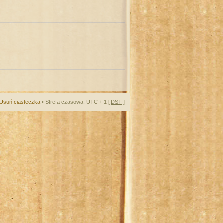
Usuń ciasteczka
• Strefa czasowa: UTC + 1 [
DST
]