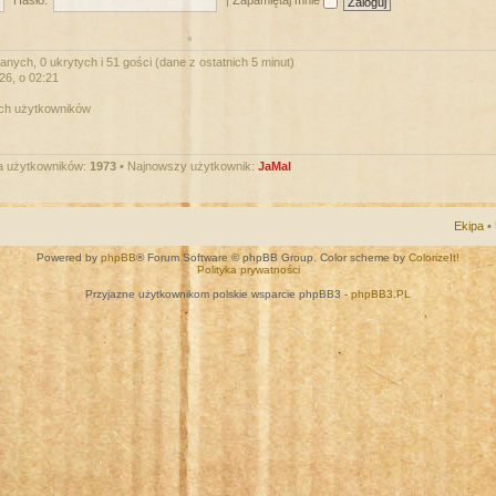
Hasło:
|
Zapamiętaj mnie
nych, 0 ukrytych i 51 gości (dane z ostatnich 5 minut)
026, o 02:21
ych użytkowników
a użytkowników:
1973
• Najnowszy użytkownik:
JaMal
Ekipa
•
Powered by
phpBB
® Forum Software © phpBB Group. Color scheme by
ColorizeIt!
Polityka prywatności
Przyjazne użytkownikom polskie wsparcie phpBB3 -
phpBB3.PL