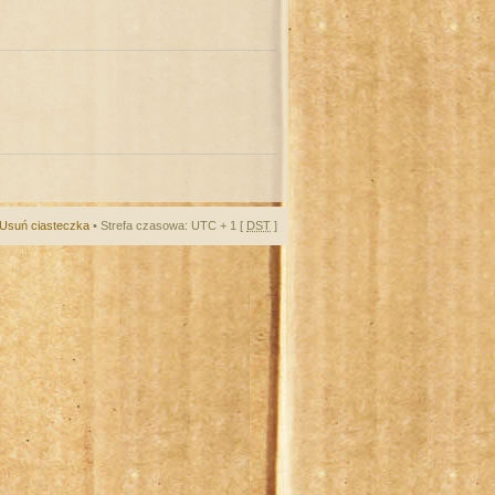
Usuń ciasteczka
• Strefa czasowa: UTC + 1 [
DST
]