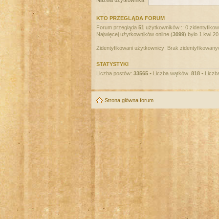
Nazwa użytkownika:
KTO PRZEGLĄDA FORUM
Forum przegląda
51
użytkowników :: 0 zidentyfikowa
Najwięcej użytkowników online (
3099
) było 1 kwi 2
Zidentyfikowani użytkownicy: Brak zidentyfikowan
STATYSTYKI
Liczba postów:
33565
• Liczba wątków:
818
• Liczb
Strona główna forum