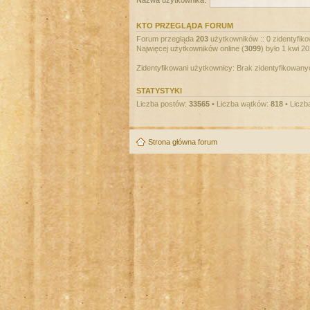
Nazwa użytkownika:
KTO PRZEGLĄDA FORUM
Forum przegląda
203
użytkowników :: 0 zidentyfiko
Najwięcej użytkowników online (
3099
) było 1 kwi 2
Zidentyfikowani użytkownicy: Brak zidentyfikowan
STATYSTYKI
Liczba postów:
33565
• Liczba wątków:
818
• Liczb
Strona główna forum