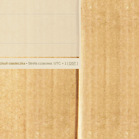
Usuń ciasteczka
• Strefa czasowa: UTC + 1 [
DST
]