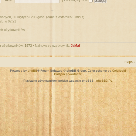
Hasło:
|
Zapamiętaj mnie
wanych, 0 ukrytych i 203 gości (dane z ostatnich 5 minut)
026, o 02:21
ych użytkowników
a użytkowników:
1973
• Najnowszy użytkownik:
JaMal
Ekipa
•
Powered by
phpBB
® Forum Software © phpBB Group. Color scheme by
ColorizeIt!
Polityka prywatności
Przyjazne użytkownikom polskie wsparcie phpBB3 -
phpBB3.PL