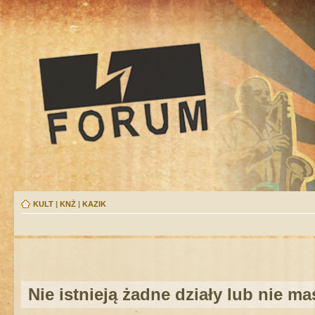
KULT
|
KNŻ
|
KAZIK
Nie istnieją żadne działy lub nie m