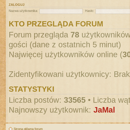
ZALOGUJ
Nazwa użytkownika:
Hasło:
KTO PRZEGLĄDA FORUM
Forum przegląda
78
użytkowników :
gości (dane z ostatnich 5 minut)
Najwięcej użytkowników online (
3
Zidentyfikowani użytkownicy: Bra
STATYSTYKI
Liczba postów:
33565
• Liczba wą
Najnowszy użytkownik:
JaMal
Strona główna forum