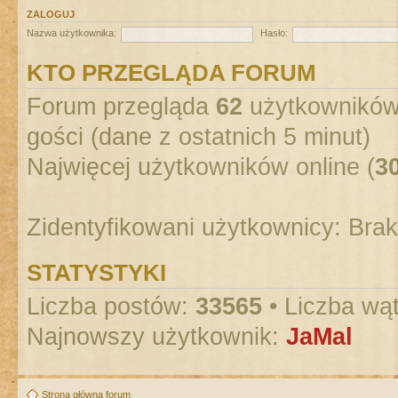
ZALOGUJ
Nazwa użytkownika:
Hasło:
KTO PRZEGLĄDA FORUM
Forum przegląda
62
użytkowników :
gości (dane z ostatnich 5 minut)
Najwięcej użytkowników online (
3
Zidentyfikowani użytkownicy: Bra
STATYSTYKI
Liczba postów:
33565
• Liczba wą
Najnowszy użytkownik:
JaMal
Strona główna forum