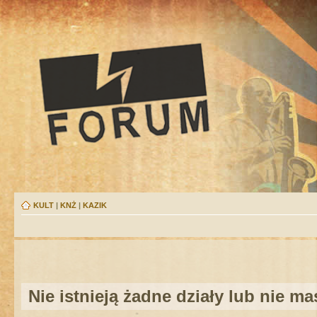
KULT
|
KNŻ
|
KAZIK
Nie istnieją żadne działy lub nie m