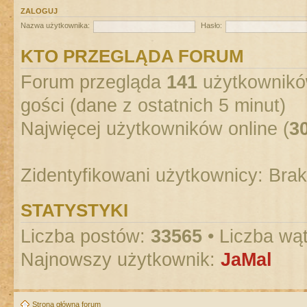
ZALOGUJ
Nazwa użytkownika:
Hasło:
KTO PRZEGLĄDA FORUM
Forum przegląda
141
użytkowników
gości (dane z ostatnich 5 minut)
Najwięcej użytkowników online (
3
Zidentyfikowani użytkownicy: Bra
STATYSTYKI
Liczba postów:
33565
• Liczba wą
Najnowszy użytkownik:
JaMal
Strona główna forum