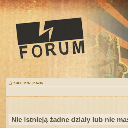
KULT
|
KNŻ
|
KAZIK
Nie istnieją żadne działy lub nie m