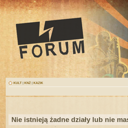
KULT
|
KNŻ
|
KAZIK
Nie istnieją żadne działy lub nie m