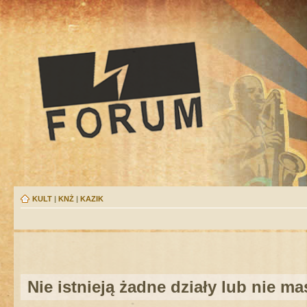
KULT
|
KNŻ
|
KAZIK
Nie istnieją żadne działy lub nie m