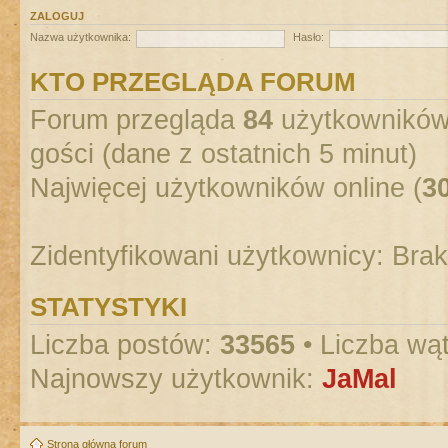
ZALOGUJ
Nazwa użytkownika:
Hasło:
KTO PRZEGLĄDA FORUM
Forum przegląda
84
użytkowników :
gości (dane z ostatnich 5 minut)
Najwięcej użytkowników online (
3
Zidentyfikowani użytkownicy: Bra
STATYSTYKI
Liczba postów:
33565
• Liczba wą
Najnowszy użytkownik:
JaMal
Strona główna forum