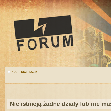
KULT
|
KNŻ
|
KAZIK
Nie istnieją żadne działy lub nie m