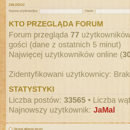
ZALOGUJ
Nazwa użytkownika:
Hasło:
KTO PRZEGLĄDA FORUM
Forum przegląda
77
użytkowników :
gości (dane z ostatnich 5 minut)
Najwięcej użytkowników online (
3
Zidentyfikowani użytkownicy: Bra
STATYSTYKI
Liczba postów:
33565
• Liczba wą
Najnowszy użytkownik:
JaMal
Strona główna forum