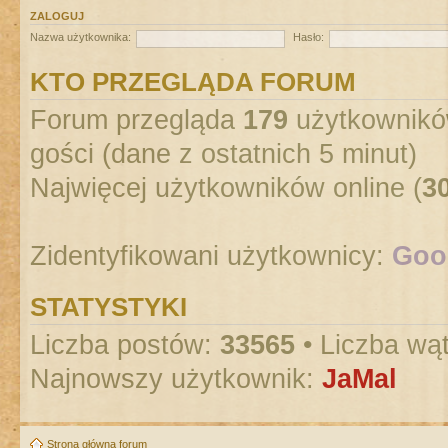
ZALOGUJ
Nazwa użytkownika:
Hasło:
KTO PRZEGLĄDA FORUM
Forum przegląda
179
użytkowników
gości (dane z ostatnich 5 minut)
Najwięcej użytkowników online (
3
Zidentyfikowani użytkownicy:
Goog
STATYSTYKI
Liczba postów:
33565
• Liczba wą
Najnowszy użytkownik:
JaMal
Strona główna forum