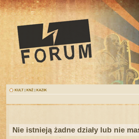
KULT
|
KNŻ
|
KAZIK
Nie istnieją żadne działy lub nie m