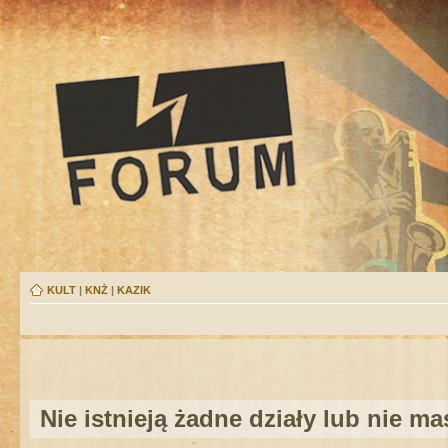
KULT
|
KNŻ
|
KAZIK
Nie istnieją żadne działy lub nie m