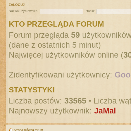
ZALOGUJ
Nazwa użytkownika:
Hasło:
KTO PRZEGLĄDA FORUM
Forum przegląda
59
użytkowników :
(dane z ostatnich 5 minut)
Najwięcej użytkowników online (
3
Zidentyfikowani użytkownicy:
Goog
STATYSTYKI
Liczba postów:
33565
• Liczba wą
Najnowszy użytkownik:
JaMal
Strona główna forum