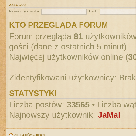
ZALOGUJ
Nazwa użytkownika:
Hasło:
KTO PRZEGLĄDA FORUM
Forum przegląda
81
użytkowników :
gości (dane z ostatnich 5 minut)
Najwięcej użytkowników online (
3
Zidentyfikowani użytkownicy: Bra
STATYSTYKI
Liczba postów:
33565
• Liczba wą
Najnowszy użytkownik:
JaMal
Strona główna forum