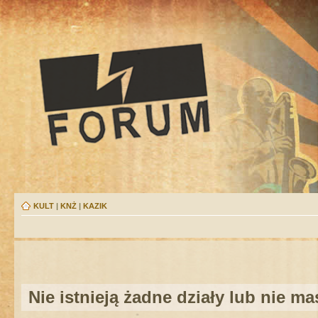
KULT
|
KNŻ
|
KAZIK
Nie istnieją żadne działy lub nie m