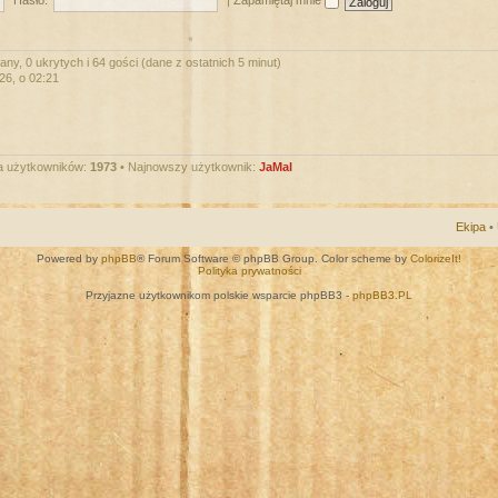
Hasło:
|
Zapamiętaj mnie
ny, 0 ukrytych i 64 gości (dane z ostatnich 5 minut)
026, o 02:21
a użytkowników:
1973
• Najnowszy użytkownik:
JaMal
Ekipa
•
Powered by
phpBB
® Forum Software © phpBB Group. Color scheme by
ColorizeIt!
Polityka prywatności
Przyjazne użytkownikom polskie wsparcie phpBB3 -
phpBB3.PL