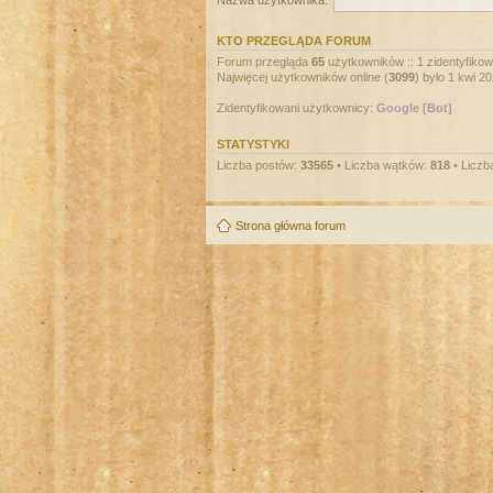
Nazwa użytkownika:
KTO PRZEGLĄDA FORUM
Forum przegląda
65
użytkowników :: 1 zidentyfikowa
Najwięcej użytkowników online (
3099
) było 1 kwi 2
Zidentyfikowani użytkownicy:
Google [Bot]
STATYSTYKI
Liczba postów:
33565
• Liczba wątków:
818
• Liczb
Strona główna forum