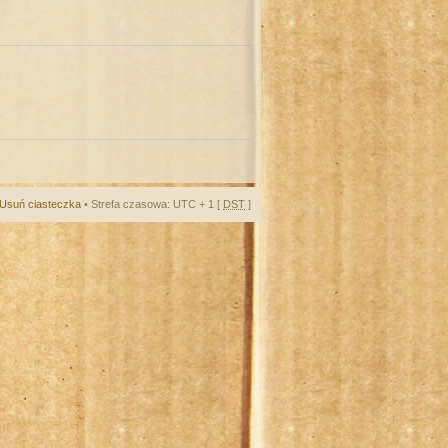
Usuń ciasteczka
• Strefa czasowa: UTC + 1 [
DST
]