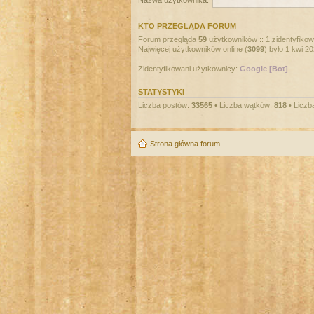
Nazwa użytkownika:
KTO PRZEGLĄDA FORUM
Forum przegląda
59
użytkowników :: 1 zidentyfikowa
Najwięcej użytkowników online (
3099
) było 1 kwi 2
Zidentyfikowani użytkownicy:
Google [Bot]
STATYSTYKI
Liczba postów:
33565
• Liczba wątków:
818
• Liczb
Strona główna forum