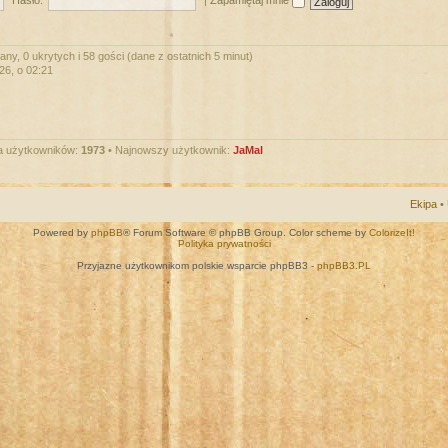
Hasło:
|
Zapamiętaj mnie
ny, 0 ukrytych i 58 gości (dane z ostatnich 5 minut)
026, o 02:21
a użytkowników:
1973
• Najnowszy użytkownik:
JaMal
Ekipa
•
Powered by
phpBB
® Forum Software © phpBB Group. Color scheme by
ColorizeIt!
Polityka prywatności
Przyjazne użytkownikom polskie wsparcie phpBB3 -
phpBB3.PL