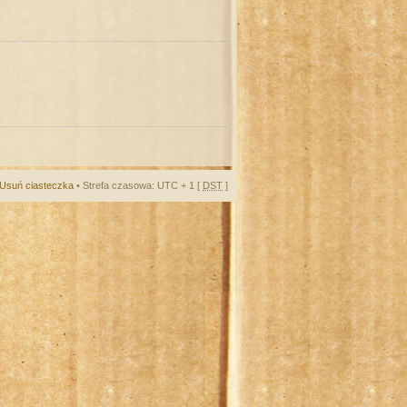
Usuń ciasteczka
• Strefa czasowa: UTC + 1 [
DST
]