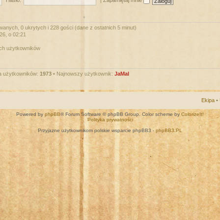
Hasło:
|
Zapamiętaj mnie
wanych, 0 ukrytych i 228 gości (dane z ostatnich 5 minut)
026, o 02:21
ych użytkowników
a użytkowników:
1973
• Najnowszy użytkownik:
JaMal
Ekipa
•
Powered by
phpBB
® Forum Software © phpBB Group. Color scheme by
ColorizeIt!
Polityka prywatności
Przyjazne użytkownikom polskie wsparcie phpBB3 -
phpBB3.PL