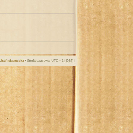
Usuń ciasteczka
• Strefa czasowa: UTC + 1 [
DST
]