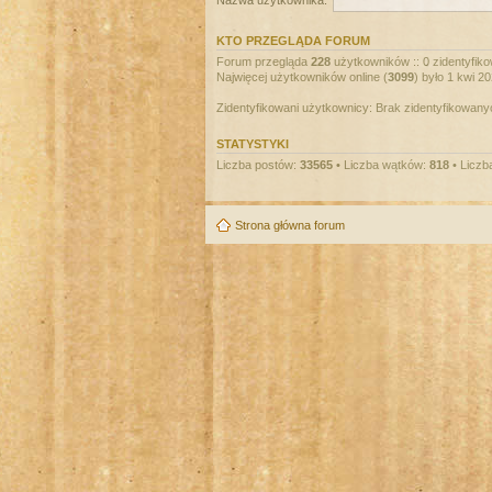
Nazwa użytkownika:
KTO PRZEGLĄDA FORUM
Forum przegląda
228
użytkowników :: 0 zidentyfiko
Najwięcej użytkowników online (
3099
) było 1 kwi 2
Zidentyfikowani użytkownicy: Brak zidentyfikowan
STATYSTYKI
Liczba postów:
33565
• Liczba wątków:
818
• Liczb
Strona główna forum