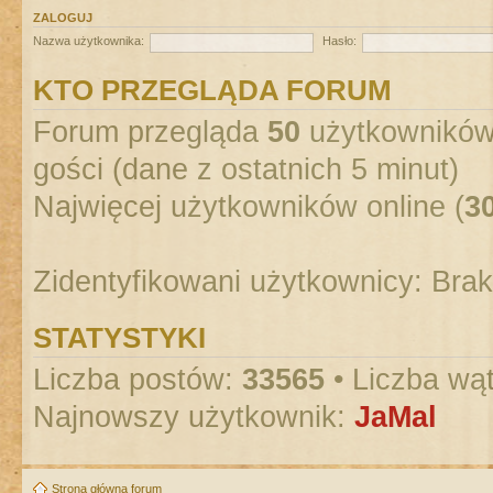
ZALOGUJ
Nazwa użytkownika:
Hasło:
KTO PRZEGLĄDA FORUM
Forum przegląda
50
użytkowników :
gości (dane z ostatnich 5 minut)
Najwięcej użytkowników online (
3
Zidentyfikowani użytkownicy: Bra
STATYSTYKI
Liczba postów:
33565
• Liczba wą
Najnowszy użytkownik:
JaMal
Strona główna forum