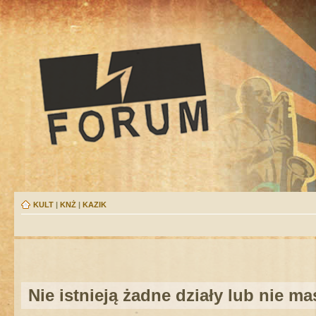
KULT
|
KNŻ
|
KAZIK
Nie istnieją żadne działy lub nie m