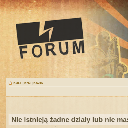
KULT
|
KNŻ
|
KAZIK
Nie istnieją żadne działy lub nie m