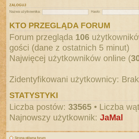
ZALOGUJ
Nazwa użytkownika:
Hasło:
KTO PRZEGLĄDA FORUM
Forum przegląda
106
użytkowników
gości (dane z ostatnich 5 minut)
Najwięcej użytkowników online (
3
Zidentyfikowani użytkownicy: Bra
STATYSTYKI
Liczba postów:
33565
• Liczba wą
Najnowszy użytkownik:
JaMal
Strona główna forum