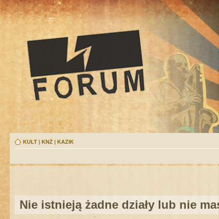
KULT
|
KNŻ
|
KAZIK
Nie istnieją żadne działy lub nie m