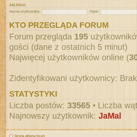
ZALOGUJ
Nazwa użytkownika:
Hasło:
KTO PRZEGLĄDA FORUM
Forum przegląda
195
użytkowników
gości (dane z ostatnich 5 minut)
Najwięcej użytkowników online (
3
Zidentyfikowani użytkownicy: Bra
STATYSTYKI
Liczba postów:
33565
• Liczba wą
Najnowszy użytkownik:
JaMal
Strona główna forum