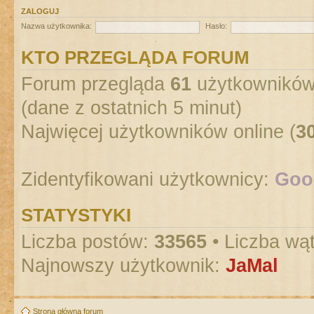
ZALOGUJ
Nazwa użytkownika:
Hasło:
KTO PRZEGLĄDA FORUM
Forum przegląda
61
użytkowników :
(dane z ostatnich 5 minut)
Najwięcej użytkowników online (
3
Zidentyfikowani użytkownicy:
Goog
STATYSTYKI
Liczba postów:
33565
• Liczba wą
Najnowszy użytkownik:
JaMal
Strona główna forum