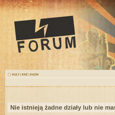
KULT
|
KNŻ
|
KAZIK
Nie istnieją żadne działy lub nie m