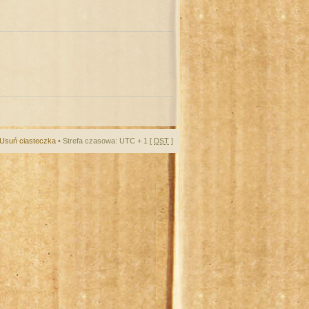
Usuń ciasteczka
• Strefa czasowa: UTC + 1 [
DST
]