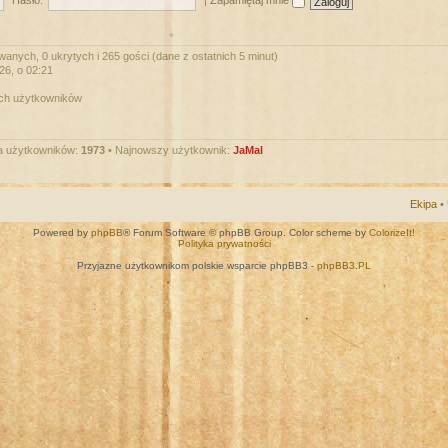
Hasło:
|
Zapamiętaj mnie
wanych, 0 ukrytych i 265 gości (dane z ostatnich 5 minut)
026, o 02:21
ych użytkowników
a użytkowników:
1973
• Najnowszy użytkownik:
JaMal
Ekipa
•
Powered by
phpBB
® Forum Software © phpBB Group. Color scheme by
ColorizeIt!
Polityka prywatności
Przyjazne użytkownikom polskie wsparcie phpBB3 -
phpBB3.PL