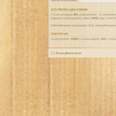
Nazwa użytkownika:
KTO PRZEGLĄDA FORUM
Forum przegląda
265
użytkowników :: 0 zidentyfiko
Najwięcej użytkowników online (
3099
) było 1 kwi 2
Zidentyfikowani użytkownicy: Brak zidentyfikowan
STATYSTYKI
Liczba postów:
33565
• Liczba wątków:
818
• Liczb
Strona główna forum