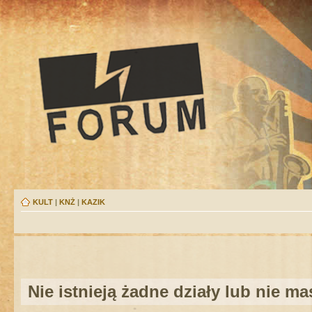
KULT
|
KNŻ
|
KAZIK
Nie istnieją żadne działy lub nie m