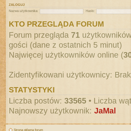
ZALOGUJ
Nazwa użytkownika:
Hasło:
KTO PRZEGLĄDA FORUM
Forum przegląda
71
użytkowników :
gości (dane z ostatnich 5 minut)
Najwięcej użytkowników online (
3
Zidentyfikowani użytkownicy: Bra
STATYSTYKI
Liczba postów:
33565
• Liczba wą
Najnowszy użytkownik:
JaMal
Strona główna forum