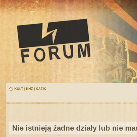
KULT
|
KNŻ
|
KAZIK
Nie istnieją żadne działy lub nie m