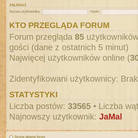
ZALOGUJ
Nazwa użytkownika:
Hasło:
KTO PRZEGLĄDA FORUM
Forum przegląda
85
użytkowników :
gości (dane z ostatnich 5 minut)
Najwięcej użytkowników online (
3
Zidentyfikowani użytkownicy: Bra
STATYSTYKI
Liczba postów:
33565
• Liczba wą
Najnowszy użytkownik:
JaMal
Strona główna forum