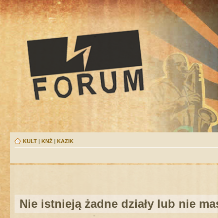
KULT
|
KNŻ
|
KAZIK
Nie istnieją żadne działy lub nie m