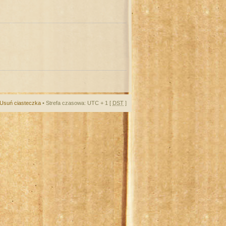
Usuń ciasteczka
• Strefa czasowa: UTC + 1 [
DST
]