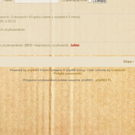
Hasło:
|
Zapamiętaj mnie
nych, 0 ukrytych i 63 gości (dane z ostatnich 5 minut)
026, o 02:21
ych użytkowników
a użytkowników:
1973
• Najnowszy użytkownik:
JaMal
Ekipa
•
Powered by
phpBB
® Forum Software © phpBB Group. Color scheme by
ColorizeIt!
Polityka prywatności
Przyjazne użytkownikom polskie wsparcie phpBB3 -
phpBB3.PL