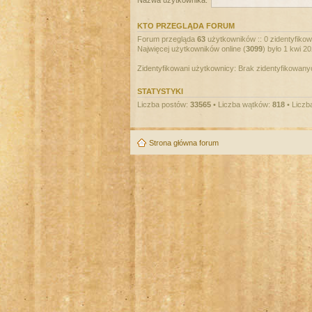
Nazwa użytkownika:
KTO PRZEGLĄDA FORUM
Forum przegląda
63
użytkowników :: 0 zidentyfikowa
Najwięcej użytkowników online (
3099
) było 1 kwi 2
Zidentyfikowani użytkownicy: Brak zidentyfikowan
STATYSTYKI
Liczba postów:
33565
• Liczba wątków:
818
• Liczb
Strona główna forum