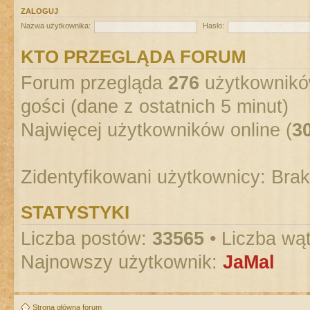
ZALOGUJ
Nazwa użytkownika:
Hasło:
KTO PRZEGLĄDA FORUM
Forum przegląda
276
użytkowników
gości (dane z ostatnich 5 minut)
Najwięcej użytkowników online (
3
Zidentyfikowani użytkownicy: Bra
STATYSTYKI
Liczba postów:
33565
• Liczba wą
Najnowszy użytkownik:
JaMal
Strona główna forum