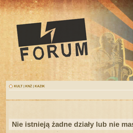
KULT
|
KNŻ
|
KAZIK
Nie istnieją żadne działy lub nie m